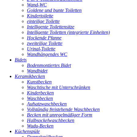
Wand-WC
Goldene und bunte Toiletten
Kindertoilette
einteilige Toilette
Intelligente Toilettensitze
Intelligente Toiletten (integrierte Einheiten)
Hockende Pfanne
zweiteilige Toilette
Urinal-Toilette
Wandhängendes WC
Bidets
Bodenmontiertes Bidet
Wandbidet
Keramikbecken
Kunstbecken
Waschtische mit Unterschränken
Kinderbecken
Waschbecken
Aufsatzwaschbecken
Vollständig freistehende Waschbecken
Becken mit unregelmäßiger Form
Halbsockelwaschbecken
Wudu-Becken
Küchenspüle
Doppelspülbecken