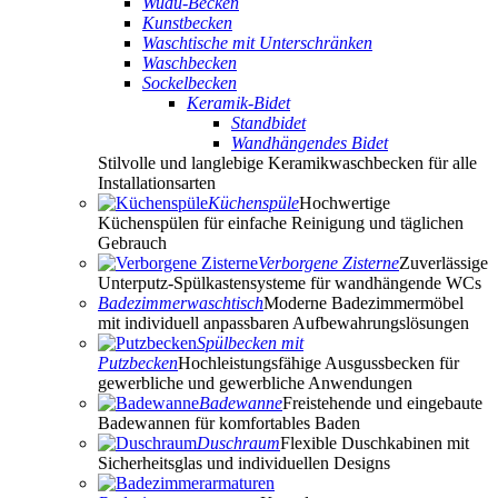
Wudu-Becken
Kunstbecken
Waschtische mit Unterschränken
Waschbecken
Sockelbecken
Keramik-Bidet
Standbidet
Wandhängendes Bidet
Stilvolle und langlebige Keramikwaschbecken für alle
Installationsarten
Küchenspüle
Hochwertige
Küchenspülen für einfache Reinigung und täglichen
Gebrauch
Verborgene Zisterne
Zuverlässige
Unterputz-Spülkastensysteme für wandhängende WCs
Badezimmerwaschtisch
Moderne Badezimmermöbel
mit individuell anpassbaren Aufbewahrungslösungen
Spülbecken mit
Putzbecken
Hochleistungsfähige Ausgussbecken für
gewerbliche und gewerbliche Anwendungen
Badewanne
Freistehende und eingebaute
Badewannen für komfortables Baden
Duschraum
Flexible Duschkabinen mit
Sicherheitsglas und individuellen Designs