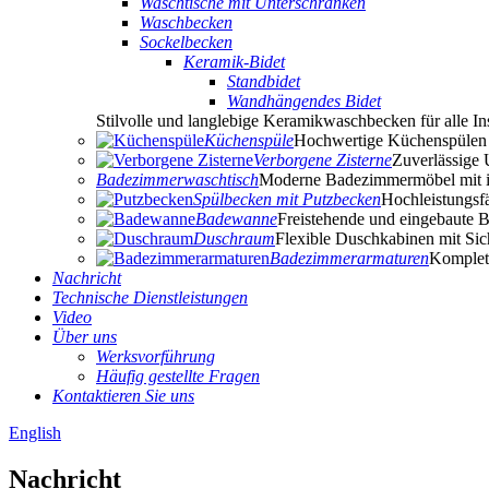
Waschtische mit Unterschränken
Waschbecken
Sockelbecken
Keramik-Bidet
Standbidet
Wandhängendes Bidet
Stilvolle und langlebige Keramikwaschbecken für alle Ins
Küchenspüle
Hochwertige Küchenspülen f
Verborgene Zisterne
Zuverlässige
Badezimmerwaschtisch
Moderne Badezimmermöbel mit i
Spülbecken mit Putzbecken
Hochleistungsf
Badewanne
Freistehende und eingebaute 
Duschraum
Flexible Duschkabinen mit Sich
Badezimmerarmaturen
Komplet
Nachricht
Technische Dienstleistungen
Video
Über uns
Werksvorführung
Häufig gestellte Fragen
Kontaktieren Sie uns
English
Nachricht