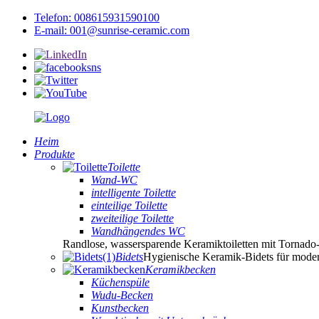
Telefon: 008615931590100
E-mail: 001@sunrise-ceramic.com
Heim
Produkte
Toilette
Wand-WC
intelligente Toilette
einteilige Toilette
zweiteilige Toilette
Wandhängendes WC
Randlose, wassersparende Keramiktoiletten mit Tornado
Bidets
Hygienische Keramik-Bidets für mod
Keramikbecken
Küchenspüle
Wudu-Becken
Kunstbecken