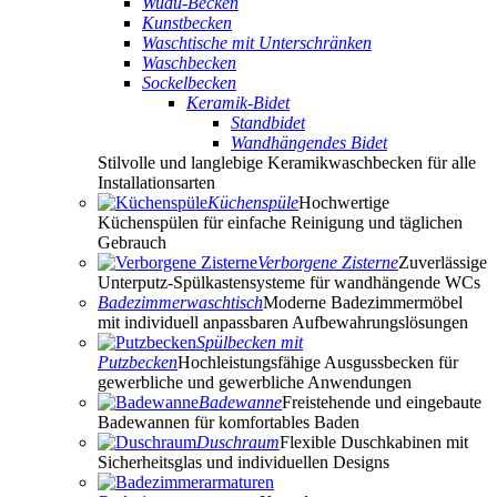
Wudu-Becken
Kunstbecken
Waschtische mit Unterschränken
Waschbecken
Sockelbecken
Keramik-Bidet
Standbidet
Wandhängendes Bidet
Stilvolle und langlebige Keramikwaschbecken für alle
Installationsarten
Küchenspüle
Hochwertige
Küchenspülen für einfache Reinigung und täglichen
Gebrauch
Verborgene Zisterne
Zuverlässige
Unterputz-Spülkastensysteme für wandhängende WCs
Badezimmerwaschtisch
Moderne Badezimmermöbel
mit individuell anpassbaren Aufbewahrungslösungen
Spülbecken mit
Putzbecken
Hochleistungsfähige Ausgussbecken für
gewerbliche und gewerbliche Anwendungen
Badewanne
Freistehende und eingebaute
Badewannen für komfortables Baden
Duschraum
Flexible Duschkabinen mit
Sicherheitsglas und individuellen Designs