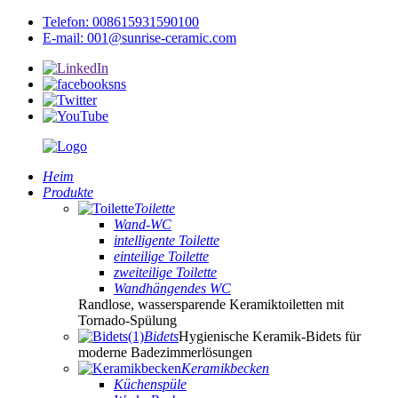
Telefon: 008615931590100
E-mail: 001@sunrise-ceramic.com
Heim
Produkte
Toilette
Wand-WC
intelligente Toilette
einteilige Toilette
zweiteilige Toilette
Wandhängendes WC
Randlose, wassersparende Keramiktoiletten mit
Tornado-Spülung
Bidets
Hygienische Keramik-Bidets für
moderne Badezimmerlösungen
Keramikbecken
Küchenspüle